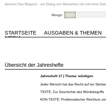
demenz.Das Magazin - ein Dialog von Menschen mit und ohne De
Menge:
Menge:
Menge:
Menge:
Menge:
Menge:
Menge:
Menge:
Menge:
Menge:
Menge:
Menge:
Menge:
Menge:
Menge:
Menge:
Menge:
STARTSEITE
AUSGABEN & THEMEN
MEDIA
Einzelhefte
Jahreshefte
Vorschau
Übersicht der Jahreshefte
Jahresheft 17 | Thema: würdigen
Jeder Mensch hat das Recht auf ein Sterbe
TEXTE: Zur Geschichte des Würdebegriffs
KON-TEXTE: Problematischer Reichtum zer